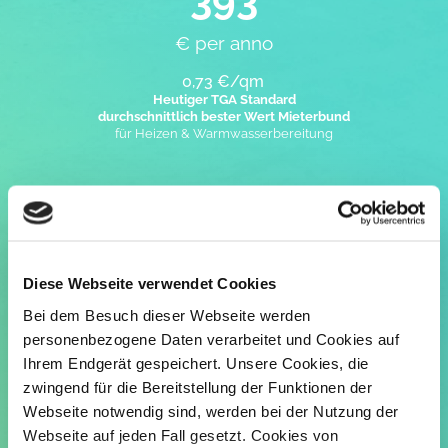
€ per anno
0,73 €/qm
Heutiger TGA Standard
durchschnittlich bester Wert Mieterbund
für Heizen & Warmwasserbereitung
143
€ per anno
Diese Webseite verwendet Cookies
0,19 €/qm
Bei dem Besuch dieser Webseite werden
Vergleichswert
VIVAERO SILENT CUBE PRO
personenbezogene Daten verarbeitet und Cookies auf
Heizen & Warmwasserbereitung
Ihrem Endgerät gespeichert. Unsere Cookies, die
zwingend für die Bereitstellung der Funktionen der
Webseite notwendig sind, werden bei der Nutzung der
331
Webseite auf jeden Fall gesetzt. Cookies von