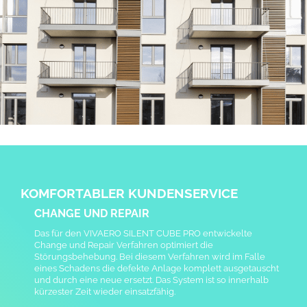
KOMFORTABLER KUNDENSERVICE
CHANGE UND REPAIR
Das für den VIVAERO SILENT CUBE PRO entwickelte
Change und Repair Verfahren optimiert die
Störungsbehebung. Bei diesem Verfahren wird im Falle
eines Schadens die defekte Anlage komplett ausgetauscht
und durch eine neue ersetzt. Das System ist so innerhalb
kürzester Zeit wieder einsatzfähig.