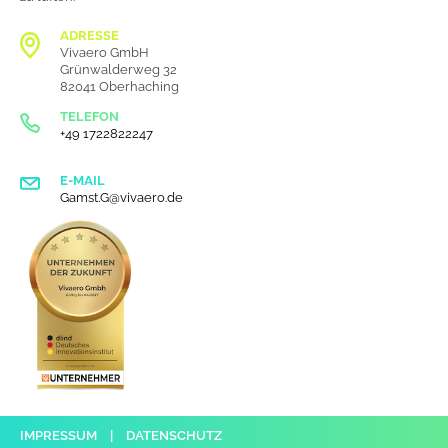
ADRESSE
Vivaero GmbH
Grünwalderweg 32
82041 Oberhaching
TELEFON
+49 1722822247
E-MAIL
Gamst.G@vivaero.de
IMPRESSUM
|
DATENSCHUTZ