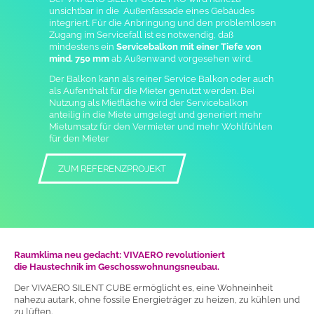
unsichtbar in die Außenfassade eines Gebäudes
integriert. Für die Anbringung und den problemlosen
Zugang im Servicefall ist es notwendig, daß
mindestens ein
Servicebalkon mit einer Tiefe von
mind. 750 mm
ab Außenwand vorgesehen wird.
Der Balkon kann als reiner Service Balkon oder auch
als Aufenthalt für die Mieter genutzt werden. Bei
Nutzung als Mietfläche wird der Servicebalkon
anteilig in die Miete umgelegt und generiert mehr
Mietumsatz für den Vermieter und mehr Wohlfühlen
für den Mieter
ZUM REFERENZPROJEKT
Raumklima neu gedacht:
VIVAERO revolutioniert
die Haustechnik im Geschosswohnungsneubau
.
Der VIVAERO SILENT CUBE ermöglicht es, eine Wohneinheit
nahezu autark, ohne fossile Energieträger
zu heizen, zu kühlen und
zu lü
ften.