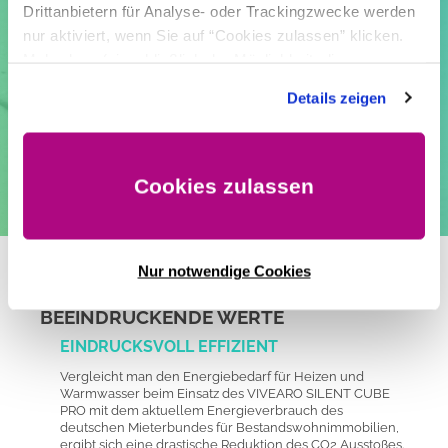
Drittanbietern für Analyse- oder Trackingzwecke werden
€ per anno
nur aktiviert, wenn Sie auf “Cookies zulassen” klicken.
Mehr dazu (einschließlich der Möglichkeit, die
0,44 €/qm
Einwilligungserklärung zu widerrufen) erfahren Sie
hier
.
TGA mit
Details zeigen
VIVAERO SILENT CUBE PRO
Heizen, Warmwasserbereitung,
Kühlen, Lüften, Luftfiltern
Cookies zulassen
Nur notwendige Cookies
BEEINDRUCKENDE WERTE
EINDRUCKSVOLL EFFIZIENT
Vergleicht man den Energiebedarf für Heizen und
Warmwasser beim Einsatz des VIVEARO SILENT CUBE
PRO mit dem aktuellem Energieverbrauch des
deutschen Mieterbundes für Bestandswohnimmobilien,
ergibt sich eine drastische Reduktion des CO2 Ausstoßes.