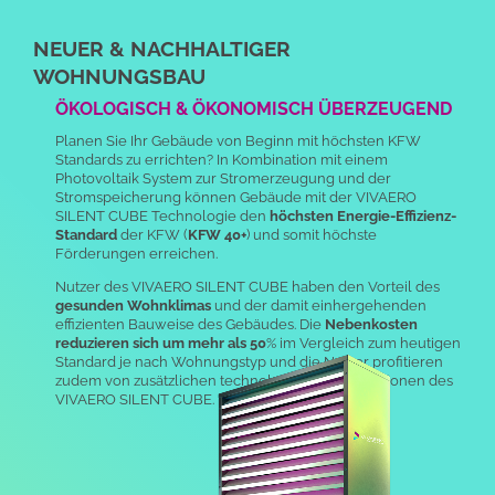
NEUER & NACHHALTIGER
WOHNUNGSBAU
ÖKOLOGISCH & ÖKONOMISCH ÜBERZEUGEND
Planen Sie Ihr Gebäude von Beginn mit höchsten KFW
Standards zu errichten?
In Kombination mit einem
Photovoltaik System zur Stromerzeugung und der
Stromspeicherung können Gebäude mit der VIVAERO
SILENT CUBE Technologie den
höchsten Energie-Effizienz-
Standard
der KFW (
KFW 40+
) und somit höchste
Förderungen erreichen.
Nutzer des VIVAERO SILENT CUBE haben den Vorteil des
gesunden Wohnklimas
und der damit einhergehenden
effizienten Bauweise des Gebäudes. Die
Nebenkosten
reduzieren sich um mehr als 50
% im Vergleich zum heutigen
Standard je nach Wohnungstyp und die Nutzer profitieren
zudem von zusätzlichen technologischen Innovationen des
VIVAERO SILENT CUBE.