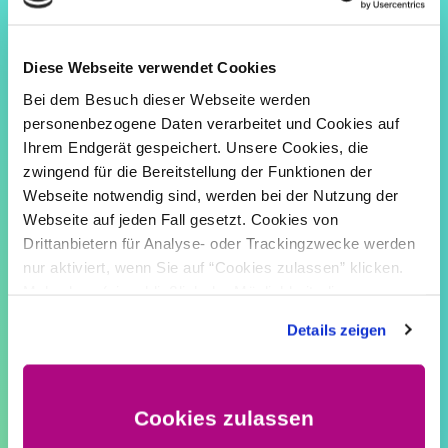
Heutige Standard-Technik wie z.B. eine zentrale
Gasbrennwerttherme, Solarthermie-Anlagen oder
ähnliches werden als zentrale Einheit im Gebäude, meistens
im Keller, eingeplant. Das bedeutet wiederum, dass die
Diese Webseite verwendet Cookies
Medien Heizungswasser, Warm- und Kaltwasser, Lüftung
und eventuell Klimatisierung durch das ganze Gebäude
Bei dem Besuch dieser Webseite werden
geführt werden müssen.
personenbezogene Daten verarbeitet und Cookies auf
Daraus ergeben sich, wie im Schaubild (Quelle: CLAGE) zu
Ihrem Endgerät gespeichert. Unsere Cookies, die
erkennen, allein für die Warmwasserverteilung erhebliche
zwingend für die Bereitstellung der Funktionen der
Energieverluste. Eine dezentrale Lösung bietet:
Webseite notwendig sind, werden bei der Nutzung der
Bis zu 37% weniger Energieverluste
Webseite auf jeden Fall gesetzt. Cookies von
Bis zu 97 % Warmwassernutzungsenergie
Drittanbietern für Analyse- oder Trackingzwecke werden
nur aktiviert, wenn Sie auf “Cookies zulassen” klicken.
Mehr dazu (einschließlich der Möglichkeit, die
Einwilligungserklärung zu widerrufen) erfahren Sie
hier
.
Details zeigen
Cookies zulassen