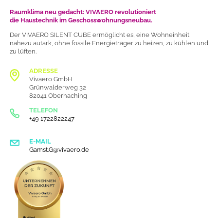
Raumklima neu gedacht:
VIVAERO revolutioniert
die Haustechnik im Geschosswohnungsneubau
.
Der VIVAERO SILENT CUBE ermöglicht es, eine Wohneinheit
nahezu autark, ohne fossile Energieträger
zu heizen, zu kühlen und
zu lü
ften.
ADRESSE
Vivaero GmbH
Grünwalderweg 32
82041 Oberhaching
TELEFON
+49 1722822247
E-MAIL
Gamst.G@vivaero.de